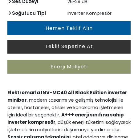
Ses Düzeyi
26-29 dB
Soğutucu Tipi
Inverter Kompresör
Hemen Teklif Alın
Teklif Sepetine At
Enerji Maliyeti
Elektromarla INV-MC40 All Black Edition inverter
minibar
, modern tasarımı ve gelişmiş teknolojisi ile
oteller, hastaneler, ofisler ve konaklama işletmeleri
için ideal bir seçenektir.
A+++ enerji sınıfına sahip
inverter kompresör
, düşük enerji tüketimi sağlayarak
işletmelerin maliyetlerini düşürmeye yardımcı olur.
Sessiz çalışma teknolojisi
, otel odaları ve dinlenme