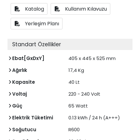
Katalog
Kullanım Kılavuzu
Yerleşim Planı
Standart Özellikler
Ebat[GxDxY]
405 x 445 x 525 mm
Ağırlık
17,4 Kg
Kapasite
40 Lt
Voltaj
220 - 240 Volt
Güç
65 Watt
Elektrik Tüketimi
0.13 kWh / 24 h (A+++)
Soğutucu
R600