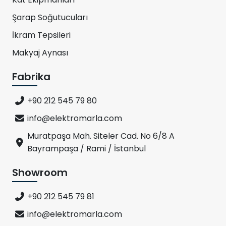
Şarap Soğutucuları
İkram Tepsileri
Makyaj Aynası
Fabrika
+90 212 545 79 80
info@elektromarla.com
Muratpaşa Mah. Siteler Cad. No 6/8 A
Bayrampaşa / Rami / İstanbul
Showroom
+90 212 545 79 81
info@elektromarla.com