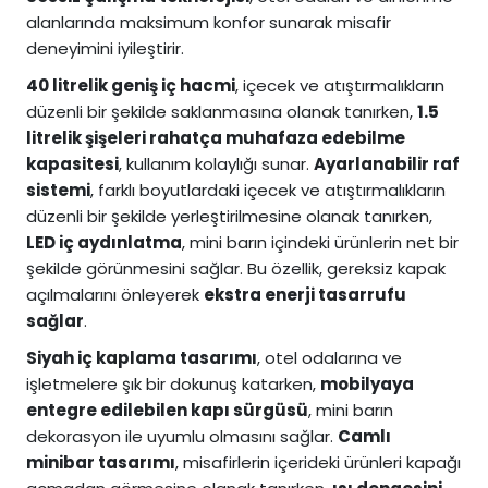
alanlarında maksimum konfor sunarak misafir
deneyimini iyileştirir.
40 litrelik geniş iç hacmi
, içecek ve atıştırmalıkların
düzenli bir şekilde saklanmasına olanak tanırken,
1.5
litrelik şişeleri rahatça muhafaza edebilme
kapasitesi
, kullanım kolaylığı sunar.
Ayarlanabilir raf
sistemi
, farklı boyutlardaki içecek ve atıştırmalıkların
düzenli bir şekilde yerleştirilmesine olanak tanırken,
LED iç aydınlatma
, mini barın içindeki ürünlerin net bir
şekilde görünmesini sağlar. Bu özellik, gereksiz kapak
açılmalarını önleyerek
ekstra enerji tasarrufu
sağlar
.
Siyah iç kaplama tasarımı
, otel odalarına ve
işletmelere şık bir dokunuş katarken,
mobilyaya
entegre edilebilen kapı sürgüsü
, mini barın
dekorasyon ile uyumlu olmasını sağlar.
Camlı
minibar tasarımı
, misafirlerin içerideki ürünleri kapağı