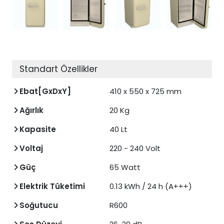
Standart Özellikler
Ebat[GxDxY]
410 x 550 x 725 mm
Ağırlık
20 Kg
Kapasite
40 Lt
Voltaj
220 - 240 Volt
Güç
65 Watt
Elektrik Tüketimi
0.13 kWh / 24 h (A+++)
Soğutucu
R600