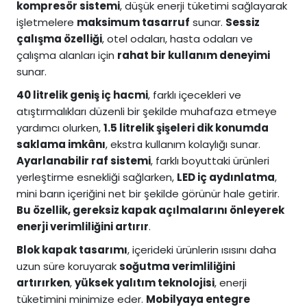
kompresör sistemi
, düşük enerji tüketimi sağlayarak
işletmelere
maksimum tasarruf
sunar.
Sessiz
çalışma özelliği
, otel odaları, hasta odaları ve
çalışma alanları için
rahat bir kullanım deneyimi
sunar.
40 litrelik geniş iç hacmi
, farklı içecekleri ve
atıştırmalıkları düzenli bir şekilde muhafaza etmeye
yardımcı olurken,
1.5 litrelik şişeleri dik konumda
saklama imkânı
, ekstra kullanım kolaylığı sunar.
Ayarlanabilir raf sistemi
, farklı boyuttaki ürünleri
yerleştirme esnekliği sağlarken,
LED iç aydınlatma
,
mini barın içeriğini net bir şekilde görünür hale getirir.
Bu özellik, gereksiz kapak açılmalarını önleyerek
enerji verimliliğini artırır
.
Blok kapak tasarımı
, içerideki ürünlerin ısısını daha
uzun süre koruyarak
soğutma verimliliğini
artırırken
,
yüksek yalıtım teknolojisi
, enerji
tüketimini minimize eder.
Mobilyaya entegre