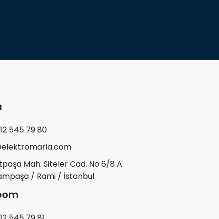
a
12 545 79 80
@elektromarla.com
paşa Mah. Siteler Cad. No 6/8 A
mpaşa / Rami / İstanbul
oom
12 545 79 81