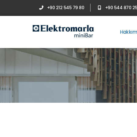
+90 212 545 79 80
+90 544 870 25
Hakkım