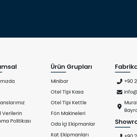
umsal
Ürün Grupları
Fabrik
ımızda
Minibar
+90 2
Otel Tipi Kasa
info
anslarımız
Otel Tipi Kettle
Murat
Bayra
l Verilerin
Fön Makineleri
ma Politikası
Showr
Oda İçi Ekipmanlar
Kat Ekipmanları
+90 2