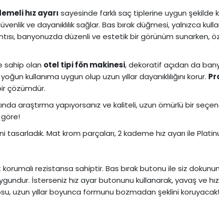
demeli hız ayarı
sayesinde farklı saç tiplerine uygun şekilde k
nlik ve dayanıklılık sağlar. Bas bırak düğmesi, yalnızca kulla
antısı, banyonuzda düzenli ve estetik bir görünüm sunarken, öz
e sahip olan
otel tipi fön makinesi
, dekoratif açıdan da banyo
oğun kullanıma uygun olup uzun yıllar dayanıklılığını korur.
Pr
 bir çözümdür.
ında araştırma yapıyorsanız ve kaliteli, uzun ömürlü bir seçen
 göre!
ini tasarladık. Mat krom parçaları, 2 kademe hız ayarı ile P
orumalı rezistansa sahiptir. Bas bırak butonu ile siz dokunun
n uygundur. İsterseniz hız ayar butonunu kullanarak, yavaş ve 
su, uzun yıllar boyunca formunu bozmadan şeklini koruyacaktır.