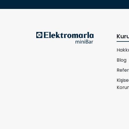
Kur
Hakk
Blog
Refer
Kişise
Korun