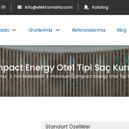
 01
info@elektromarla.com
Katalog
ızda
Ürünlerimiz
Referanslarımız
Blog
pact Energy Otel Tipi Saç Ku
imiz
Fön Makineleri
Platinium Compact Energy Otel Tipi
Standart Özellikler