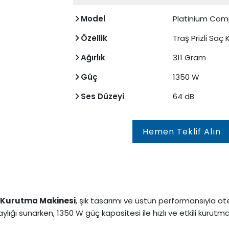
Model
Platinium Com
Özellik
Traş Prizli Saç
Ağırlık
311 Gram
Güç
1350 W
Ses Düzeyi
64 dB
Hemen Teklif Alın
ç Kurutma Makinesi
, şık tasarımı ve üstün performansıyla ote
olaylığı sunarken, 1350 W güç kapasitesi ile hızlı ve etkili kurut