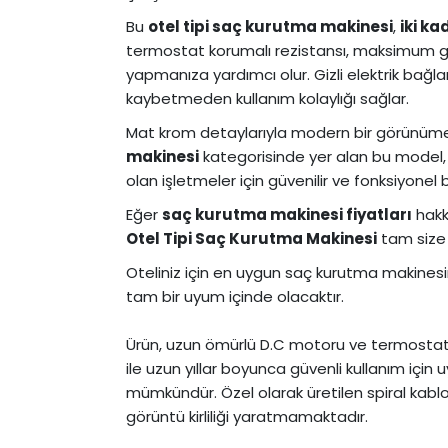
Bu
otel tipi saç kurutma makinesi
,
iki ka
termostat korumalı rezistansı, maksimum güve
yapmanıza yardımcı olur. Gizli elektrik bağl
kaybetmeden kullanım kolaylığı sağlar.
Mat krom detaylarıyla modern bir görünüm
makinesi
kategorisinde yer alan bu model, y
olan işletmeler için güvenilir ve fonksiyonel
Eğer
saç kurutma makinesi fiyatları
hakk
Otel Tipi Saç Kurutma Makinesi
tam size
Oteliniz için en uygun saç kurutma makines
tam bir uyum içinde olacaktır.
Ürün, uzun ömürlü D.C motoru ve termostat k
ile uzun yıllar boyunca güvenli kullanım içi
mümkündür. Özel olarak üretilen spiral kablo
görüntü kirliliği yaratmamaktadır.