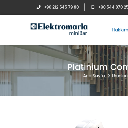
+90 212 545 79 80
+90 544 870 25
Hakkım
Platinium Com
Ana Sayfa
Ürünler