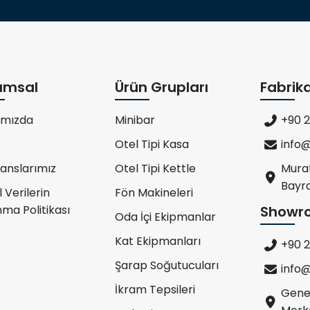
umsal
Ürün Grupları
Fabrik
ımızda
Minibar
+90 2
Otel Tipi Kasa
info
anslarımız
Otel Tipi Kettle
Murat
Bayra
l Verilerin
Fön Makineleri
ma Politikası
Showr
Oda İçi Ekipmanlar
Kat Ekipmanları
+90 2
Şarap Soğutucuları
info
İkram Tepsileri
Gener