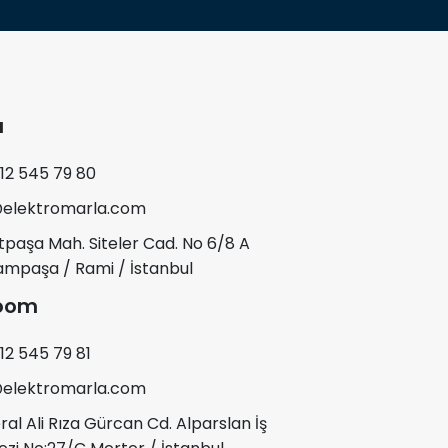
a
12 545 79 80
@elektromarla.com
paşa Mah. Siteler Cad. No 6/8 A
mpaşa / Rami / İstanbul
oom
12 545 79 81
@elektromarla.com
al Ali Rıza Gürcan Cd. Alparslan İş