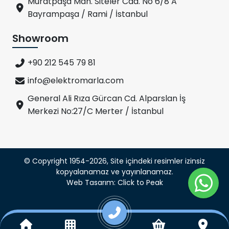
Muratpaşa Mah. Siteler Cad. No 6/8 A
Bayrampaşa / Rami / İstanbul
Showroom
+90 212 545 79 81
info@elektromarla.com
General Ali Rıza Gürcan Cd. Alparslan İş
Merkezi No:27/C Merter / İstanbul
© Copyright 1954-2026, Site içindeki resimler izinsiz
kopyalanamaz ve yayınlanamaz.
Web Tasarım: Click to Peak