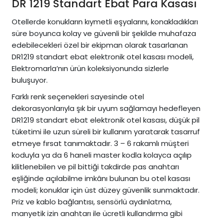
DR 1219 Standart Ebat Para Kasası
Otellerde konukların kıymetli eşyalarını, konakladıkları
süre boyunca kolay ve güvenli bir şekilde muhafaza
edebilecekleri özel bir ekipman olarak tasarlanan
DR1219 standart ebat elektronik otel kasası modeli,
Elektromarla’nın ürün koleksiyonunda sizlerle
buluşuyor.
Farklı renk seçenekleri sayesinde otel
dekorasyonlarıyla şık bir uyum sağlamayı hedefleyen
DR1219 standart ebat elektronik otel kasası, düşük pil
tüketimi ile uzun süreli bir kullanım yaratarak tasarruf
etmeye fırsat tanımaktadır. 3 – 6 rakamlı müşteri
koduyla ya da 6 haneli master kodla kolayca açılıp
kilitlenebilen ve pil bittiği takdirde pas anahtarı
eşliğinde açılabilme imkânı bulunan bu otel kasası
modeli; konuklar için üst düzey güvenlik sunmaktadır.
Priz ve kablo bağlantısı, sensörlü aydınlatma,
manyetik izin anahtarı ile ücretli kullandırma gibi